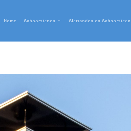
Home
Schoorstenen
Sierranden en Schoorstee