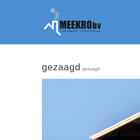
gezaagd
gezaagd