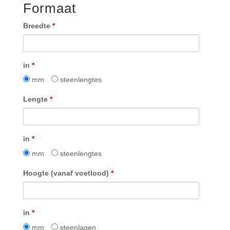
Formaat
dakconstructie
Breedte
*
in
*
mm
steenlengtes
Lengte
*
in
*
mm
steenlengtes
Hoogte (vanaf voetlood)
*
in
*
mm
steenlagen