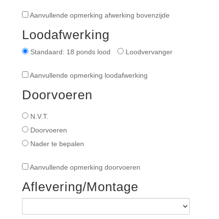
Aanvullende
Aanvullende opmerking afwerking bovenzijde
opmerking
Loodafwerking
afwerking
bovenzijde
Loodafwerking
Standaard: 18 ponds lood
Loodvervanger
Aanvullende
Aanvullende opmerking loodafwerking
opmerking
Doorvoeren
loodafwerking
Doorvoeren
N.V.T.
Doorvoeren
Nader te bepalen
Aanvullende
Aanvullende opmerking doorvoeren
opmerking
Aflevering/Montage
doorvoeren
Aflevering
en