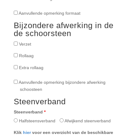
Aanvullende
Aanvullende opmerking formaat
opmerking
Bijzondere afwerking in de
formaat
de schoorsteen
Optioneel:
Verzet
verzet
Rollaag
Rollaag
Extra
Extra rollaag
rollaag
Aanvullende
Aanvullende opmerking bijzondere afwerking
opmerking
schoosteen
bijzondere
Steenverband
afwerking
schoosteen
Steenverband
*
Halfsteensverband
Afwijkend steenverband
Klik
hier
voor een overzicht van de beschikbare