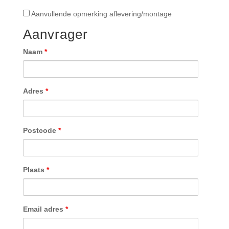
Montage
Aanvullende
Aanvullende opmerking aflevering/montage
opmerking
Aanvrager
aflevering/montage
Naam
*
Adres
*
Postcode
*
Plaats
*
Email adres
*